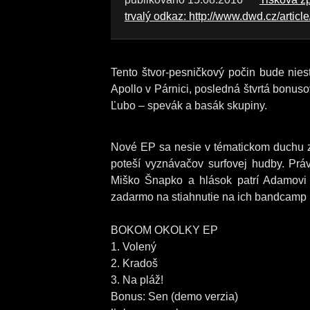
trvalý odkaz: http://www.dwd.cz/articl
Tento štvor-pesničkový počin bude nies
Apollo v Párnici, posledná štvrtá bonuso
Ľubo – spevák a basák skupiny.
Nové EP sa nesie v tématickom duchu zl
poteší vyznávačov surfovej hudby. Práv
Miško Šnapko a hlások patrí Adamovi 
zadarmo na stiahnutie na ich bandcamp p
BOKOM OKOLKY EP
1. Volený
2. Kradoš
3. Na pláž!
Bonus: Sen (demo verzia)