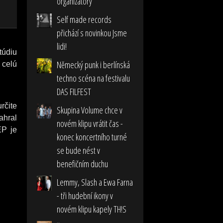
organizátory
Self made records
přichází s novinkou Jsme
lidi!
túdiu
Německý punk i berlínská
 celú
techno scéna na festivalu
DAS FILFEST
rčite
Skupina Volume chce v
ahral
novém klipu vrátit čas -
EP je
konec koncertního turné
se bude nést v
benefičním duchu
Lemmy, Slash a Ewa Farna
- tři hudební ikony v
novém klipu kapely TH!S