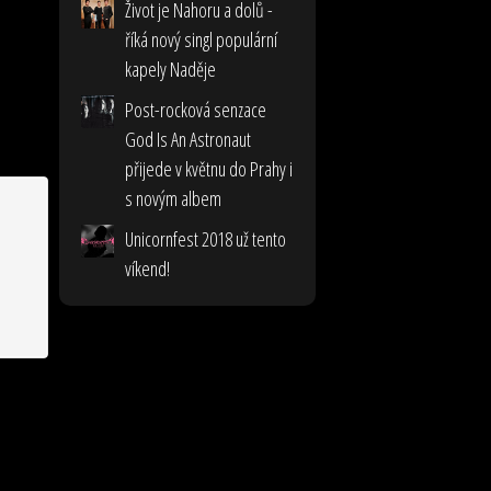
Život je Nahoru a dolů -
říká nový singl populární
kapely Naděje
Post-rocková senzace
God Is An Astronaut
přijede v květnu do Prahy i
s novým albem
Unicornfest 2018 už tento
víkend!