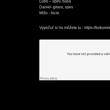
Ľubo – spev, basa
Daniel- gitara, spev
Mišo - bicie
Vypočuť si ho môžete tu - https://boko