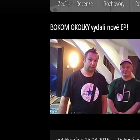
Zeď
Recenze
Rozhovory
Re
BOKOM OKOLKY vydali nové EP!
publikováno 15.08.2016
Tisková z