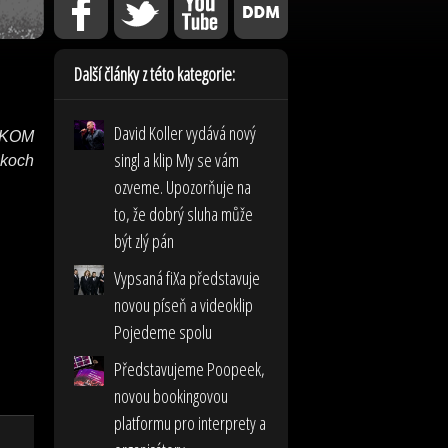
Další články z této kategorie:
David Koller vydává nový
OKOM
singl a klip My se vám
okoch
ozveme. Upozorňuje na
to, že dobrý sluha může
být zlý pán
Vypsaná fiXa představuje
novou píseň a videoklip
Pojedeme spolu
Představujeme Poopeek,
novou bookingovou
platformu pro interprety a