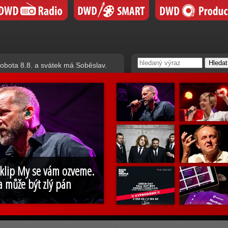
obota 8.8. a svátek má Soběslav.
 klip My se vám ozveme.
a může být zlý pán