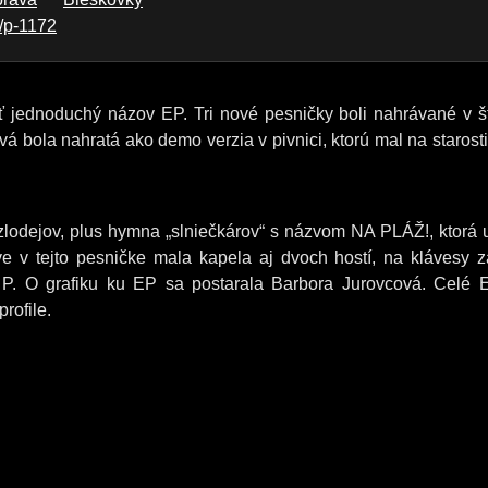
e/p-1172
ť jednoduchý názov EP. Tri nové pesničky boli nahrávané v š
vá bola nahratá ako demo verzia v pivnici, ktorú mal na starosti
odejov, plus hymna „slniečkárov“ s názvom NA PLÁŽ!, ktorá u
e v tejto pesničke mala kapela aj dvoch hostí, na klávesy z
P. O grafiku ku EP sa postarala Barbora Jurovcová. Celé 
rofile.