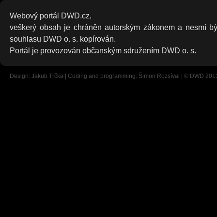
Webový portál DWD.cz,
veškerý obsah je chráněn autorským zákonem a nesmí bý
souhlasu DWD o. s. kopírován.
Portál je provozován občanským sdružením DWD o. s.
Design: Jakub Trčka | Coding and programming: Šimon Rozsíval | © DWD 201