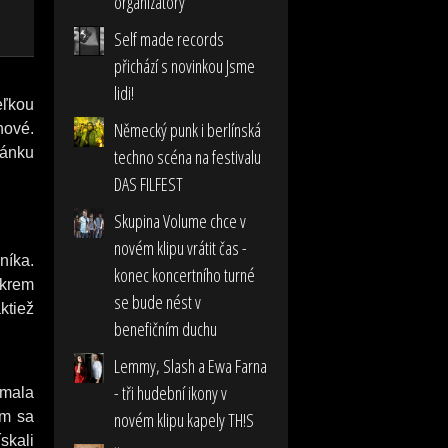
organizátory
Self made records
přichází s novinkou Jsme
lidi!
eľkou
Německý punk i berlínská
nové.
lánku
techno scéna na festivalu
DAS FILFEST
Skupina Volume chce v
novém klipu vrátit čas -
níka.
konec koncertního turné
Okrem
se bude nést v
ktiež
benefičním duchu
Lemmy, Slash a Ewa Farna
- tři hudební ikony v
 mala
om sa
novém klipu kapely TH!S
skali