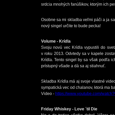
srdcia mnohých fanúšikov, ktorým ich pe
Osobne sa mi skladba veľmi páči a ja s
nový singel určite to bude pecka!
Volume - Krídla
Svoju novú vec Krídla vypustili do sve
v roku 2013. Odvtedy sa v kapele zosta
Krídla. Tento singel by sa však podľa i
prístupný všade a dá sa aj stiahnuť.
Skladba Krídla má aj svoje vlastné vide
sympatická vec od chalanov, ktorá ma ba
Video -
https://www.youtube.com/watc
Friday Whiskey - Love ´til Die