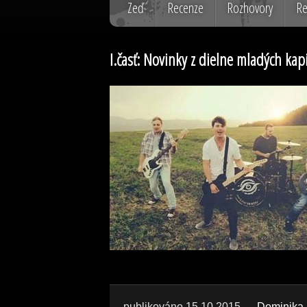
Zeď
Recenze
Rozhovory
Re
I.časť: Novinky z dielne mladých kapi
publikováno 15.10.2015
Dominika 