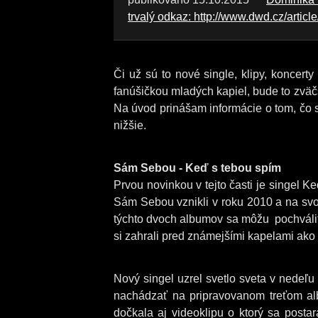
trvalý odkaz: http://www.dwd.cz/articl
Či už sú to nové single, klipy, koncer
fanúšičkou mladých kapiel, bude to zväčš
Na úvod prinášam informácie o tom, čo sa
nižšie.
Sám Sebou - Keď s tebou spím
Prvou novinkou v tejto časti je singel
Sám Sebou vznikli v roku 2010 a na sv
týchto dvoch albumov sa môžu pochváli
si zahrali pred známejšími kapelami ako 
Nový singel uzrel svetlo sveta v nedeľu
nachádzať na pripravovanom treťom al
dočkala aj videoklipu o ktorý sa postar