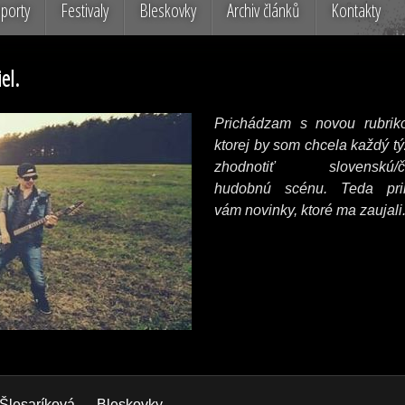
porty
Festivaly
Bleskovky
Archiv článků
Kontakty
el.
Prichádzam s novou rubrik
ktorej by som chcela každý t
zhodnotiť slovenskú/č
hudobnú scénu. Teda prin
vám novinky, ktoré ma zaujali
Šlesaríková
Bleskovky