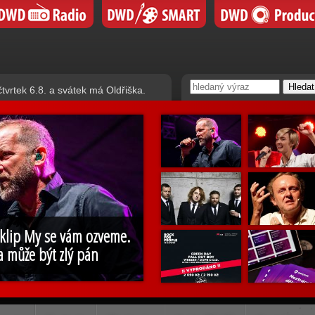
čtvrtek 6.8. a svátek má Oldřiška.
 klip My se vám ozveme.
a může být zlý pán