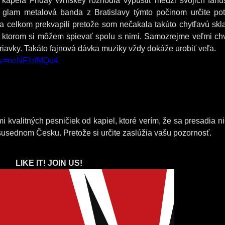
 kapela Friday Whiskey rozhodla vypustiť medzi svojich fanú
ý glam metalová banda z Bratislavy týmto počinom určite pot
a celkom prekvapili pretože som nečakala takúto chytľavú skl
i ktorom si môžem spievať spolu s nimi. Samozrejme veľmi ch
iavky. Takáto fajnová dávka muziky vždy dokáže urobiť veľa.
h?v=neNF1rfMQu4
i kvalitných pesničiek od kapiel, ktoré verím, že sa presadia ni
susednom Česku. Pretože si určite zaslúžia vašu pozornosť.
LIKE IT! JOIN US!