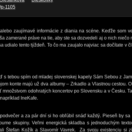
e/p-1105
ty alebo zaujímavé informácie z diania na scéne. Keďže som v
a zamerané práve na tie, aby ste sa dozvedeli aj o nich niečo 
 udialo tento týždeň. To čo ma zaujalo najviac sa dočítate v č
 Keď s tebou spím od mladej slovenskej kapely Sám Sebou z Jam
ojom konte majú už dva albumy – Zrkadlo a Vlastnou cestou. 
ť množstvom odohratých koncertov po Slovensku a v Česku. Ta
napríklad IneKafe.
 podvečer a za pár dní si ho obľúbil snáď každý. Pieseň by sa
bume skupiny. Veľmi energická skladba s jednoduchým text
ali Štefan Kožík a Slavomír Vavrek. Za svoju existenciu si zí