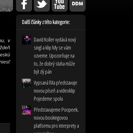
Další články z této kategorie:
David Koller vydává nový
ou, v
singl a klip My se vám
ýždeň
ozveme. Upozorňuje na
eskú
iesť
to, že dobrý sluha může
.
být zlý pán
Vypsaná fiXa představuje
novou píseň a videoklip
Pojedeme spolu
Představujeme Poopeek,
novou bookingovou
platformu pro interprety a