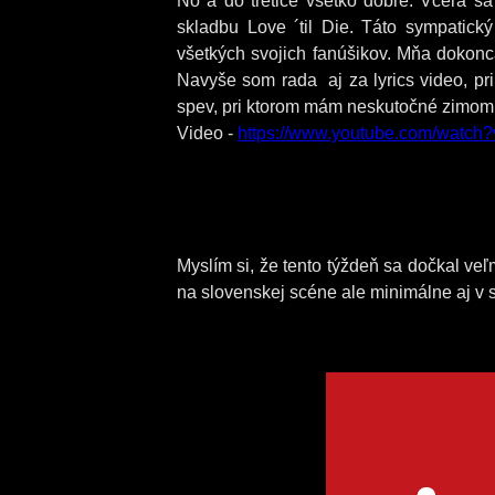
No a do tretice všetko dobré. Včera sa
skladbu Love ´til Die. Táto sympatick
všetkých svojich fanúšikov. Mňa dokonc
Navyše som rada aj za lyrics video, pr
spev, pri ktorom mám neskutočné zimomr
Video -
https://www.youtube.com/watc
Myslím si, že tento týždeň sa dočkal veľm
na slovenskej scéne ale minimálne aj v 