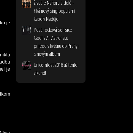
Život je Nahoru a dolů -
říká nový singl populární
kapely Naděje
ko je
Post-rocková senzace
God Is An Astronaut
přijede v květnu do Prahy i
s novým albem
nikla
ladbu
Unicornfest 2018 už tento
el je
víkend!
elkom