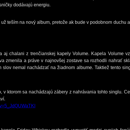
sničky dodávajú energiu.
a už teším na nový album, pretože ak bude v podobnom duchu a
ta aj chalani z trenčianskej kapely Volume. Kapela Volume vz
va zmenila a práve v najnovšej zostave sa rozhodli nahrať sk
ch slov nemal nachádzať na žiadnom albume. Taktiež tento sing
o, v ktorom sa nachádzajú zábery z nahrávania tohto singlu. C
ví.
h?v=5_JdQUWaTKI