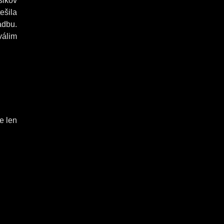
šikov
ešila
adbu.
válim
e len