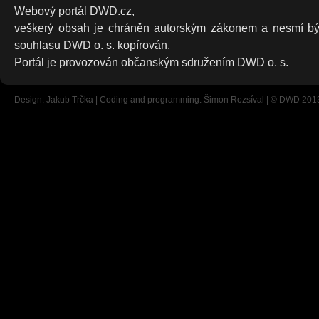
Webový portál DWD.cz,
veškerý obsah je chráněn autorským zákonem a nesmí bý
souhlasu DWD o. s. kopírován.
Portál je provozován občanským sdružením DWD o. s.
Design: Jakub Trčka | Coding and programming: Šimon Rozsíval | © DWD 201