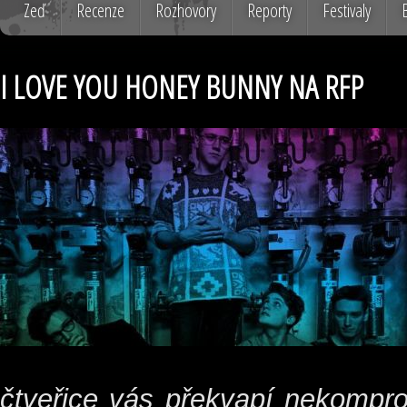
Zeď
Recenze
Rozhovory
Reporty
Festivaly
I LOVE YOU HONEY BUNNY NA RFP
čtveřice vás překvapí nekompro