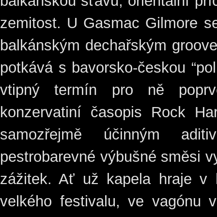
balkánskou šťávu, orientální pří
zemitost. U Gasmac Gilmore se
balkánským dechařským groovem
potkává s bavorsko-českou “pol
vtipný termín pro ně poprv
konzervatiní časopis Rock Har
samozřejmě účinným adit
pestrobarevné výbušné směsi v
zážitek. Ať už kapela hraje v 
velkého festivalu, ve vagónu 