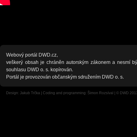
Webový portál DWD.cz,
veškerý obsah je chráněn autorským zákonem a nesmí bý
souhlasu DWD o. s. kopírován.
Portál je provozován občanským sdružením DWD o. s.
Design: Jakub Trčka | Coding and programming: Šimon Rozsíval | © DWD 201