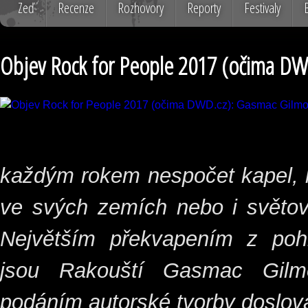
Zeď
Recenze
Rozhovory
Reporty
Festivaly
Objev Rock for People 2017 (očima DW
každým rokem nespočet kapel, k
ve svých zemích nebo i světově
Největším překvapením z po
jsou Rakouští Gasmac Gilm
podáním autorské tvorby doslova 