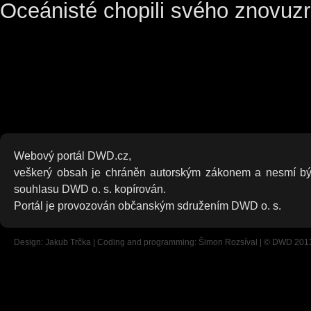
Oceánisté chopili svého znovuzr
Webový portál DWD.cz,
veškerý obsah je chráněn autorským zákonem a nesmí bý
souhlasu DWD o. s. kopírován.
Portál je provozován občanským sdružením DWD o. s.
Design: Jakub Trčka | Coding and programming: Šimon Rozsíval | © DWD 201