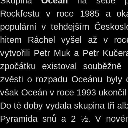
Skupina
Oceán
na sebe pop
Rockfestu v roce 1985 a oka
populární v tehdejším Českosl
hitem Ráchel vyšel až v ro
vytvořili Petr Muk a Petr Kučer
zpočátku existoval souběžn
zvěsti o rozpadu Oceánu byly
však Oceán v roce 1993 ukončil 
Do té doby vydala skupina tři 
Pyramida snů a 2 ½. V novém t