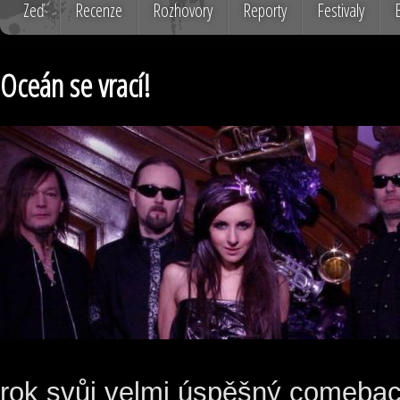
Zeď
Recenze
Rozhovory
Reporty
Festivaly
Oceán se vrací!
rok svůj velmi úspěšný comebac