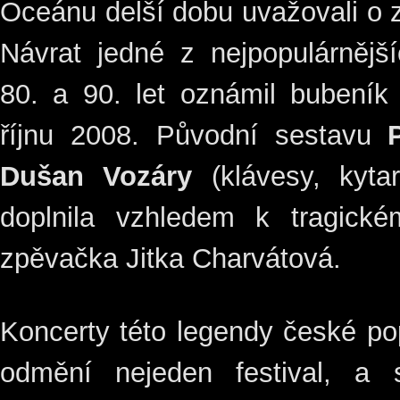
Oceánu delší dobu uvažovali o 
Návrat jedné z nejpopulárnějš
80. a 90. let oznámil bubení
říjnu 2008. Původní sestavu
Dušan Vozáry
(klávesy, kyta
doplnila vzhledem k tragick
zpěvačka Jitka Charvátová.
Koncerty této legendy české pop
odmění nejeden festival, a