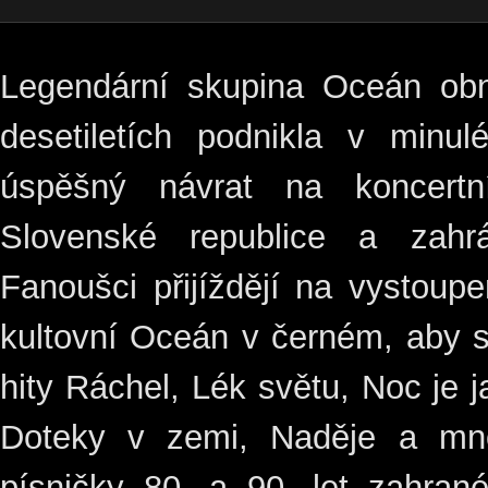
Legendární skupina Oceán ob
desetiletích podnikla v minul
úspěšný návrat na koncert
Slovenské republice a zahr
Fanoušci přijíždějí na vystoupe
kultovní Oceán v černém, aby s
hity Ráchel, Lék světu, Noc je j
Doteky v zemi, Naděje a mno
písničky 80. a 90. let zahran