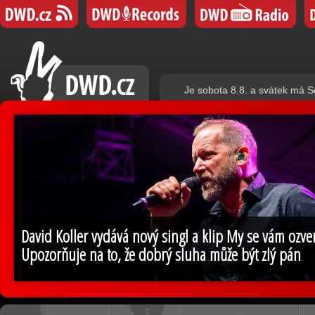
Je sobota 8.8. a svátek má S
David Koller vydává nový singl a klip My se vám ozv
Upozorňuje na to, že dobrý sluha může být zlý pán