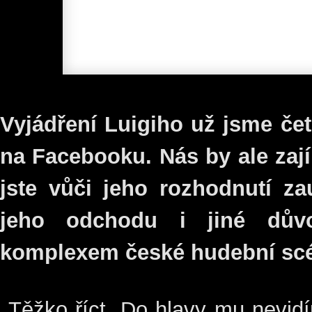
Vyjádření Luigiho už jsme čet
na Facebooku. Nás by ale zají
jste vůči jeho rozhodnutí za
jeho odchodu i jiné dův
komplexem české hudební sc
Těžko říct. Do hlavy mu nevi