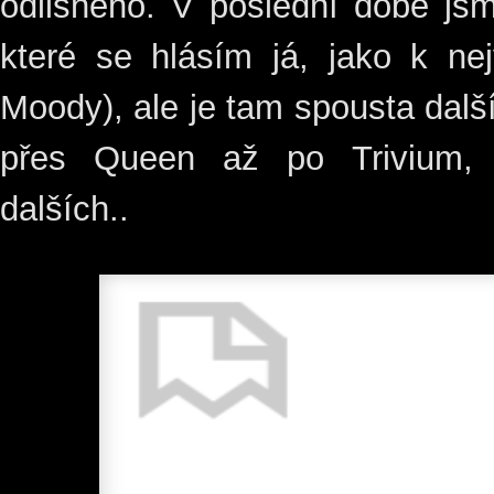
odlišného. V poslední době jsm
které se hlásím já, jako k ne
Moody), ale je tam spousta dal
přes Queen až po Trivium, 
dalších..