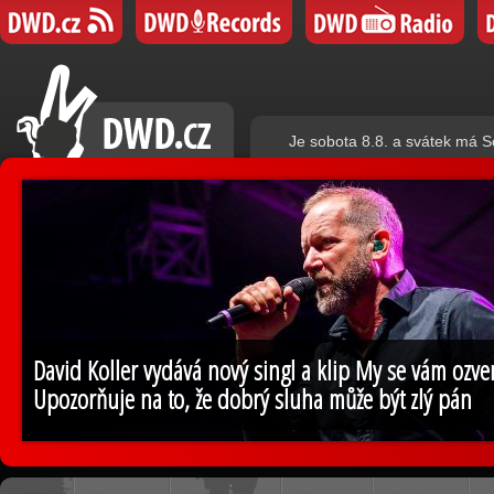
Je sobota 8.8. a svátek má S
David Koller vydává nový singl a klip My se vám ozv
Upozorňuje na to, že dobrý sluha může být zlý pán