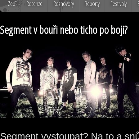
Zeď
Recenze
Rozhovory
Reporty
Festivaly
Segment v bouři nebo ticho po boji?
Segment vystoupat? Na to a snů