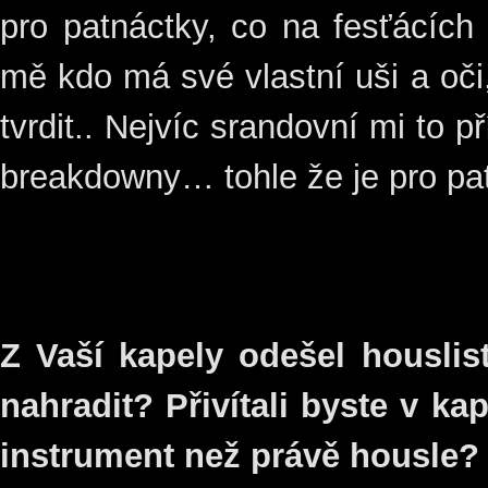
pro patnáctky, co na fesťácích
mě kdo má své vlastní uši a oči
tvrdit.. Nejvíc srandovní mi to p
breakdowny… tohle že je pro pa
Z Vaší kapely odešel houslist
nahradit? Přivítali byste v ka
instrument než právě housle?