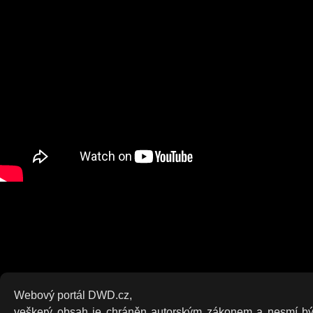
Webový portál DWD.cz,
veškerý obsah je chráněn autorským zákonem a nesmí bý