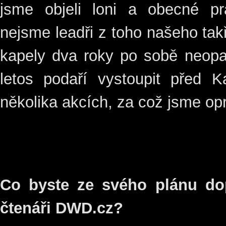
jsme objeli loni a obecné pr
nejsme leadři z toho našeho takř
kapely dva roky po sobě neopa
letos podaří vystoupit před
několika akcích, za což jsme opr
Co byste ze svého plánu dop
čtenáři DWD.cz?