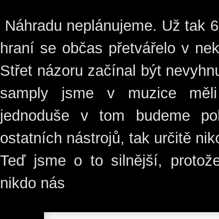
Náhradu neplánujeme. Už tak 6 
hraní se občas přetvářelo v n
Střet názoru začínal být nevyh
samply jsme v muzice měli
jednoduše v tom budeme pok
ostatních nástrojů, tak určitě n
Teď jsme o to silnější, protož
nikdo nás