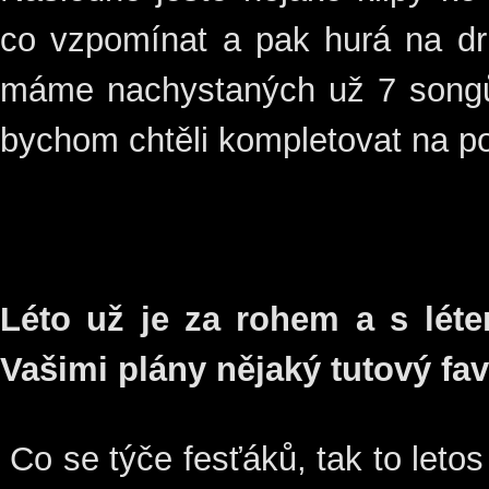
co vzpomínat a pak hurá na d
máme nachystaných už 7 songů
bychom chtěli kompletovat na p
Léto už je za rohem a s létem
Vašimi plány nějaký tutový fav
Co se týče fesťáků, tak to leto