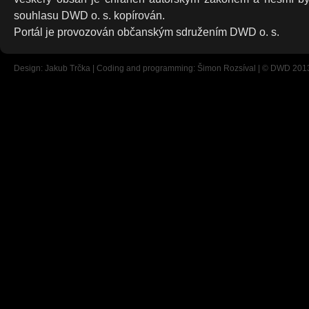
souhlasu DWD o. s. kopírován.
Portál je provozován občanským sdružením DWD o. s.
Design: Jakub Trčka | Coding and programming: Šimon Rozsíval | © DWD 201