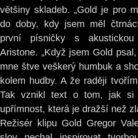
většiny skladeb. „Gold je pro 
do doby, kdy jsem měl čtrnáct
první písničky s akustickou
Aristone. „Když jsem Gold psal, 
mne štve veškerý humbuk a sho
kolem hudby. A že raději tvoří
Tak vznikl text o tom, jak si
upřímnost, která je dražší než z
Režisér klipu Gold Gregor Val
slov nechal inspirovat tvorbo