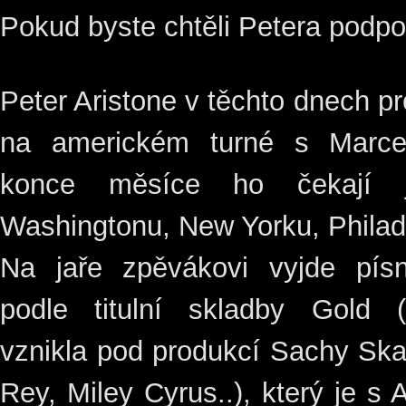
Pokud byste chtěli Petera podpoř
Peter Aristone v těchto dnech p
na americkém turné s Marc
konce měsíce ho čekají j
Washingtonu, New Yorku, Philad
Na jaře zpěvákovi vyjde pís
podle titulní skladby Gold 
vznikla pod produkcí Sachy Ska
Rey, Miley Cyrus..), který je s