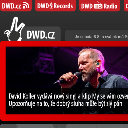
Je sobota 8.8. a svátek má S
David Koller vydává nový singl a klip My se vám ozv
Upozorňuje na to, že dobrý sluha může být zlý pán