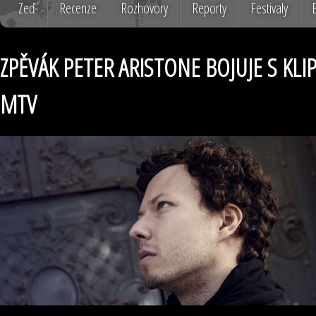
Zeď
Recenze
Rozhovory
Reporty
Festivaly
ZPĚVÁK PETER ARISTONE BOJUJE S KL
MTV