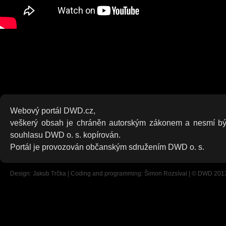
Webový portál DWD.cz,
veškerý obsah je chráněn autorským zákonem a nesmí bý
souhlasu DWD o. s. kopírován.
Portál je provozován občanským sdružením DWD o. s.
Design: Jakub Trčka | Coding and programming: Šimon Rozsíval | © DWD 201