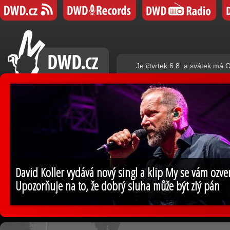
Je čtvrtek 6.8. a svátek má O
David Koller vydává nový singl a klip My se vám ozv
Upozorňuje na to, že dobrý sluha může být zlý pán