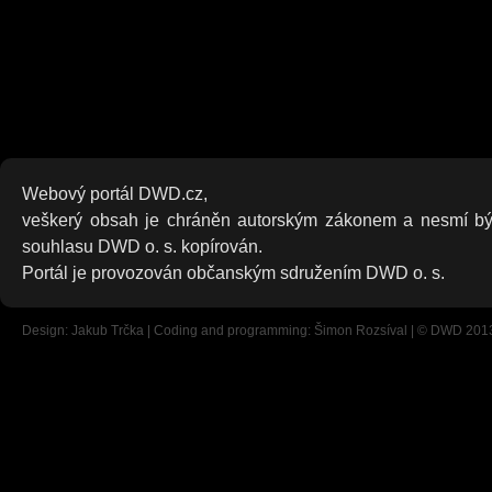
Webový portál DWD.cz,
veškerý obsah je chráněn autorským zákonem a nesmí bý
souhlasu DWD o. s. kopírován.
Portál je provozován občanským sdružením DWD o. s.
Design: Jakub Trčka | Coding and programming: Šimon Rozsíval | © DWD 201