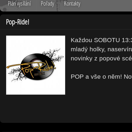
Plán vysílání
Pořady
Kontakty
Pop-Ride!
Každou SOBOTU 13:30
mladý holky, naservír
novinky z popové scé
POP a vše o něm! Novi