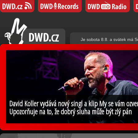
Je sobota 8.8. a svátek má S
David Koller vydává nový singl a klip My se vám ozv
Upozorňuje na to, že dobrý sluha může být zlý pán