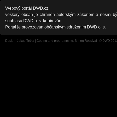
Webový portál DWD.cz,
veškerý obsah je chráněn autorským zákonem a nesmí bý
souhlasu DWD o. s. kopírován.
Portál je provozován občanským sdružením DWD o. s.
Design: Jakub Trčka | Coding and programming: Šimon Rozsíval | © DWD 201