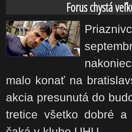
Forus chystá veľk
Priazniv
septemb
nakonie
malo konať na bratisl
akcia presunutá do budo
tretice všetko dobré a
čaká v klube UHU.