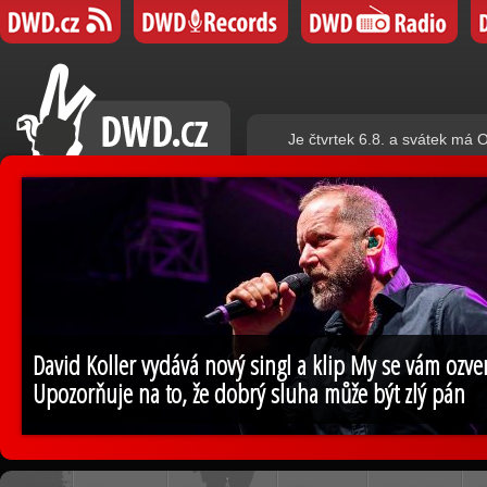
Je čtvrtek 6.8. a svátek má O
David Koller vydává nový singl a klip My se vám ozv
Upozorňuje na to, že dobrý sluha může být zlý pán