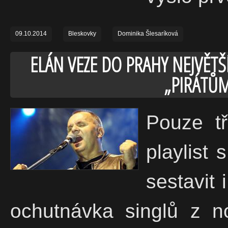
09.10.2014
Bleskovky
Dominika Šlesaríková
ELÁN VEZE DO PRAHY NEJVĚT
„PIRÁTŮ
Pouze tř
playlist 
sestavit
ochutnávka singlů z n