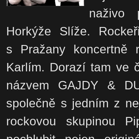
naživo 
Horkýže Slíže. Rockeř
s Pražany koncertně 
Karlím. Dorazí tam ve č
názvem GAJDY & DUD
společně s jedním z ne
rockovou skupinou P