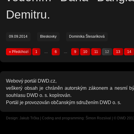
Demitru.
09.09.2014
Bleskovky
Dominika Šlesaríková
« Předchozí
1
…
6
…
9
10
11
12
13
14
Webový portál DWD.cz,
veškerý obsah je chráněn autorským zákonem a nesmí bý
souhlasu DWD o. s. kopírován.
Portál je provozován občanským sdružením DWD o. s.
Design: Jakub Trčka | Coding and programming: Šimon Rozsíval | © DWD 201