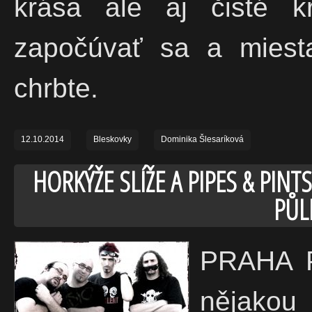
krása ale aj čisté k
započúvať sa a miest
chrbte.
12.10.2014
Bleskovky
Dominika Šlesaríková
HORKÝŽE SLÍŽE A PIPES & PIN
PŮL
PRAHA P
nějakou