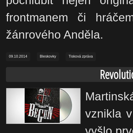
pochlubit nejen origi
frontmanem či hráče
žánrového Anděla.
09.10.2014
Bleskovky
Tisková zpráva
Revoluti
Martinsk
vznikla 
vyšlo prv