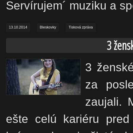
Servírujem´ muziku a spe
13.10.2014
Bleskovky
Tisková zpráva
3 žens
3 ženské
za posl
zaujali.
ešte celú kariéru pred