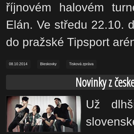
říjnovém halovém turn
Elán. Ve středu 22.10. 
do pražské Tipsport aré
08.10.2014
Bleskovky
Tisková zpráva
Novinky z česke
Už dlh
slovensk