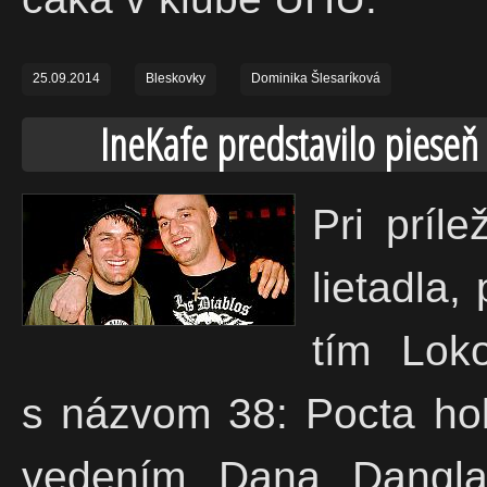
25.09.2014
Bleskovky
Dominika Šlesaríková
IneKafe predstavilo pieseň
Pri príle
lietadla,
tím Loko
s názvom 38: Pocta hok
vedením Dana Dangla