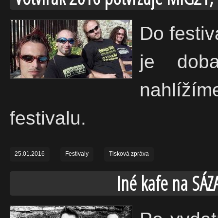
Do festi
je doba
nahlíž
festivalu.
25.01.2016
Festivaly
Tisková zpráva
Iné kafe na SÁ