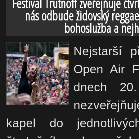
Festival Trutnoff zveřejňuje čt
nás odbude židovský reggae 
bohoslužba a nejhl
Nejstarší p
Open Air Fe
dnech 20.
nezveřejňuj
kapel do jednotlivý