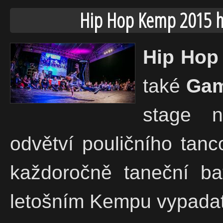
Hip Hop Kemp 2015 ho
Hip Hop
také
Gam
stage 
odvětví pouličního tanc
každoročně taneční ba
letošním Kempu vypada