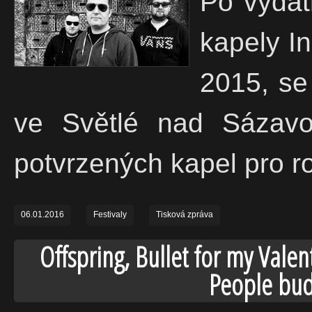
Po vydat
kapely In
2015, se
ve Světlé nad Sázavo
potvrzených kapel pro r
06.01.2016
Festivaly
Tisková zpráva
Offspring, Bullet for my Valent
People bud