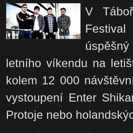
V Tábo
Festiva
úspěšný
letního víkendu na leti
kolem 12 000 návštěvník
vystoupení Enter Shika
Protoje nebo holandskýc