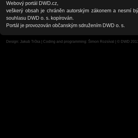
Webový portál DWD.cz,
veškerý obsah je chráněn autorským zákonem a nesmí bý
souhlasu DWD o. s. kopírován.
Portál je provozován občanským sdružením DWD o. s.
Design: Jakub Trčka | Coding and programming: Šimon Rozsíval | © DWD 201