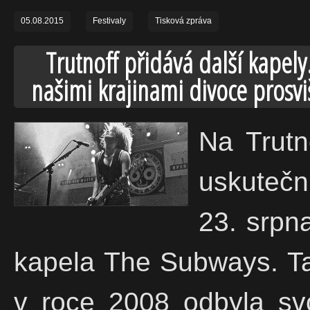
05.08.2015
Festivaly
Tisková zpráva
Trutnoff přidává další kapely
našimi krajinami divoce prosviš
Na Trutn
uskutečn
23. srpn
kapela The Subways. Ta
v roce 2008 odbyla sv