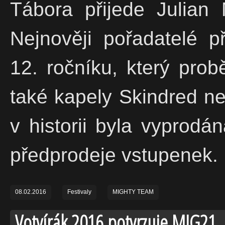
Tábora přijede Julian 
Nejnověji pořadatelé p
12. ročníku, který pro
také kapely Skindred n
v historii byla vyprodá
předprodeje vstupenek.
08.02.2016
Festivaly
MIGHTY TEAM
Votvírák 2016 potvrzuje MIG21, 