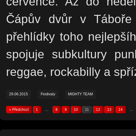
července. Až do neděl
Čápův dvůr v Táboře 
přehlídky toho nejlepší
spojuje subkultury pun
reggae, rockabilly a spř
29.06.2015
Festivaly
MIGHTY TEAM
« Předchozí
1
…
8
9
10
11
12
13
14
…