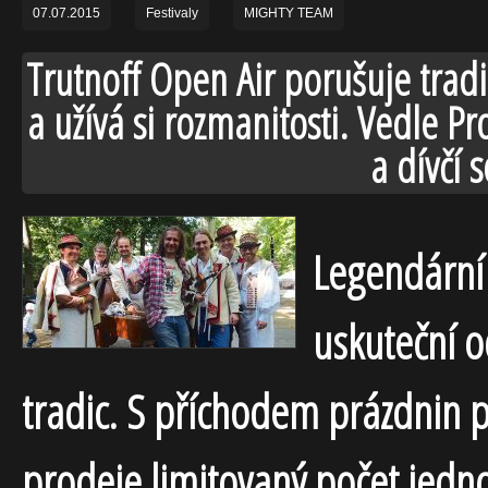
07.07.2015
Festivaly
MIGHTY TEAM
Trutnoff Open Air porušuje trad
a užívá si rozmanitosti. Vedle Pr
a dívčí 
Legendární 
uskuteční o
tradic. S příchodem prázdnin
prodeje limitovaný počet jedn