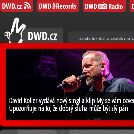
Je čtvrtek 6.8. a svátek má O
David Koller vydává nový singl a klip My se vám ozv
Upozorňuje na to, že dobrý sluha může být zlý pán